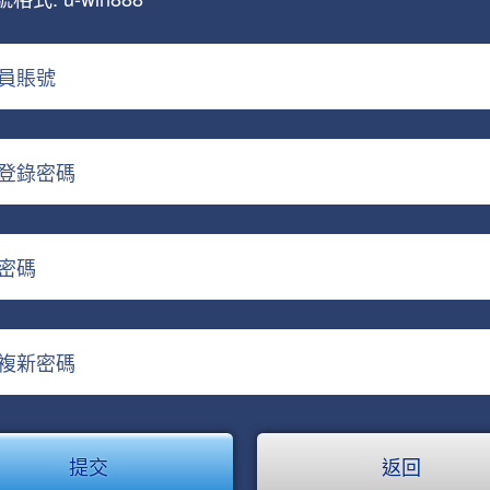
員賬號
登錄密碼
密碼
複新密碼